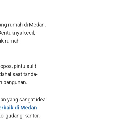
tang rumah di Medan,
entuknya kecil,
lik rumah
pos, pintu sulit
dahal saat tanda-
am bangunan.
an yang sangat ideal
erbaik di Medan
o, gudang, kantor,