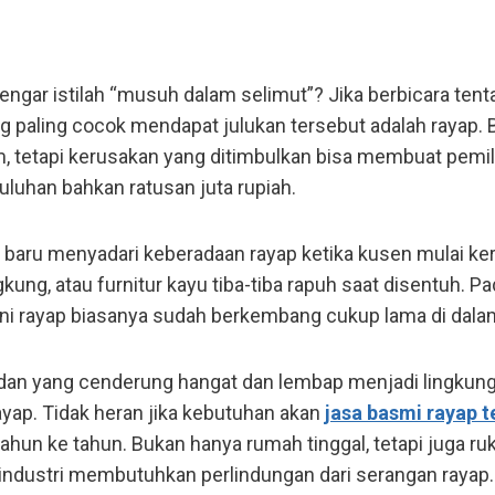
ngar istilah “musuh dalam selimut”? Jika berbicara ten
 paling cocok mendapat julukan tersebut adalah rayap. B
, tetapi kerusakan yang ditimbulkan bisa membuat pemi
luhan bahkan ratusan juta rupiah.
baru menyadari keberadaan rayap ketika kusen mulai kero
kung, atau furnitur kayu tiba-tiba rapuh saat disentuh. Pa
loni rayap biasanya sudah berkembang cukup lama di dal
edan yang cenderung hangat dan lembap menjadi lingkung
yap. Tidak heran jika kebutuhan akan
jasa basmi rayap t
ahun ke tahun. Bukan hanya rumah tinggal, tetapi juga ruk
as industri membutuhkan perlindungan dari serangan rayap.