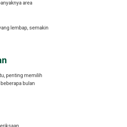
 banyaknya area
 yang lembap, semakin
an
tu, penting memilih
 beberapa bulan
eriksaan.